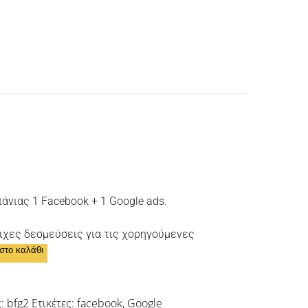
νιας 1 Facebook + 1 Google ads.
οιχες δεσμεύσεις για τις χορηγούμενες
στο καλάθι
ς:
bfg2
Ετικέτες:
facebook
,
Google