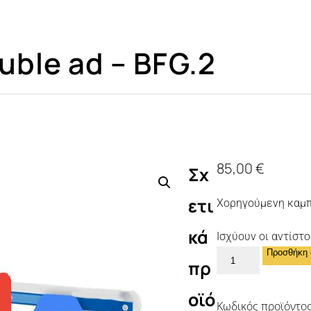
ble ad – BFG.2
85,00
€
Σχ
ετι
Χορηγούμενη καμπά
κά
Ισχύουν οι αντίστ
Προσθήκη 
πρ
οϊό
Κωδικός προϊόντο